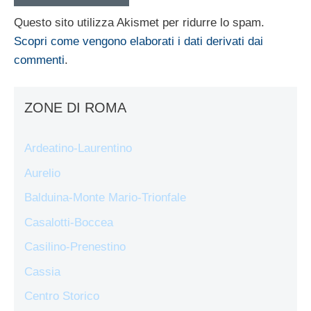
Questo sito utilizza Akismet per ridurre lo spam.
Scopri come vengono elaborati i dati derivati dai
commenti
.
ZONE DI ROMA
Ardeatino-Laurentino
Aurelio
Balduina-Monte Mario-Trionfale
Casalotti-Boccea
Casilino-Prenestino
Cassia
Centro Storico