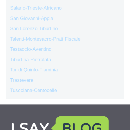
Salario-Trieste-Africano
San Giovanni-Appia
San Lorenzo-Tiburtino
Talenti-Montesacro-Prati Fiscale
Testaccio-Aventino
Tiburtina-Pietralata
Tor di Quinto-Flaminia
Trastevere
Tuscolana-Centocelle