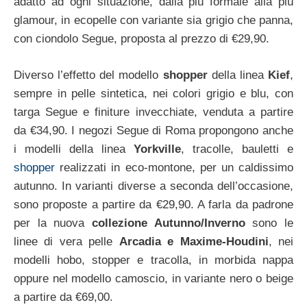
adatto ad ogni situazione, dalla più formale alla più
glamour, in ecopelle con variante sia grigio che panna,
con ciondolo Segue, proposta al prezzo di €29,90.
Diverso l’effetto del modello
shopper
della linea
Kief
,
sempre in pelle sintetica, nei colori grigio e blu, con
targa Segue e finiture invecchiate, venduta a partire
da €34,90. I negozi Segue di Roma propongono anche
i modelli della linea
Yorkville
, tracolle, bauletti e
shopper
realizzati in eco-montone, per un caldissimo
autunno. In varianti diverse a seconda dell’occasione,
sono proposte a partire da €29,90. A farla da padrone
per la nuova
collezione Autunno/Inverno
sono le
linee di vera pelle
Arcadia e Maxime-Houdini
, nei
modelli hobo, stopper e tracolla, in morbida nappa
oppure nel modello camoscio, in variante nero o beige
a partire da €69,00.