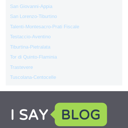
San Giovanni-Appia
San Lorenzo-Tiburtino
Talenti-Montesacro-Prati Fiscale
Testaccio-Aventino
Tiburtina-Pietralata
Tor di Quinto-Flaminia
Trastevere
Tuscolana-Centocelle