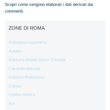
Scopri come vengono elaborati i dati derivati dai
commenti
.
ZONE DI ROMA
Ardeatino-Laurentino
Aurelio
Balduina-Monte Mario-Trionfale
Casalotti-Boccea
Casilino-Prenestino
Cassia
Centro Storico
Eur