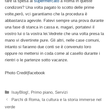
fare la spesa al
supermercato
a Roma in queste
condizoni? Una volta pagato lo scotto delle prime
volte,però, vci garantiamo che la procedura è
abbastanza agevole. Fatevi sempre una prova durante
una fase di stanca in cassa e, magari, portatevi il
vostro lui o la vostra lei.Vedrete che una volta presa la
mano vi divertirete pure. Gli altri, nelle case comuni,
intanto si faranno due conti se è convenuto loro
oppure no mettersi in coda come al casello durante i
rientri o le partenze sotto vacanze.
Photo Credit|facebook
Categorie
IsayBlog!
,
Primo piano
,
Servizi
Parchi di Roma, la cultura e la storia immerse nel
verde