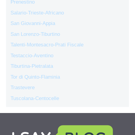
Prenestino
Salario-Trieste-Africano
San Giovanni-Appia
San Lorenzo-Tiburtino
Talenti-Montesacro-Prati Fiscale
Testaccio-Aventino
Tiburtina-Pietralata
Tor di Quinto-Flaminia
Trastevere
Tuscolana-Centocelle