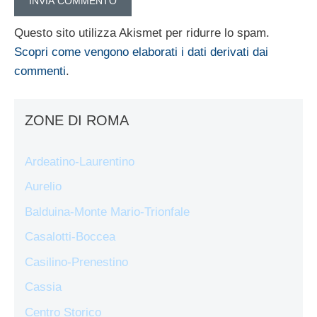
Questo sito utilizza Akismet per ridurre lo spam.
Scopri come vengono elaborati i dati derivati dai
commenti
.
ZONE DI ROMA
Ardeatino-Laurentino
Aurelio
Balduina-Monte Mario-Trionfale
Casalotti-Boccea
Casilino-Prenestino
Cassia
Centro Storico