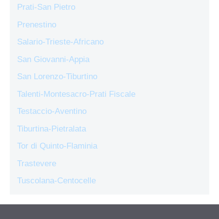
Prati-San Pietro
Prenestino
Salario-Trieste-Africano
San Giovanni-Appia
San Lorenzo-Tiburtino
Talenti-Montesacro-Prati Fiscale
Testaccio-Aventino
Tiburtina-Pietralata
Tor di Quinto-Flaminia
Trastevere
Tuscolana-Centocelle