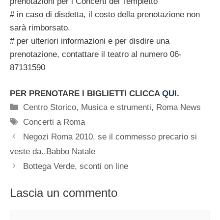
prenotazioni per i Concerti del Tempietto
# in caso di disdetta, il costo della prenotazione non
sarà rimborsato.
# per ulteriori informazioni e per disdire una
prenotazione, contattare il teatro al numero 06-
87131590
PER PRENOTARE I BIGLIETTI CLICCA
QUI
.
Categorie
Centro Storico
,
Musica e strumenti
,
Roma News
Tag
Concerti a Roma
Negozi Roma 2010, se il commesso precario si
veste da..Babbo Natale
Bottega Verde, sconti on line
Lascia un commento
Commento