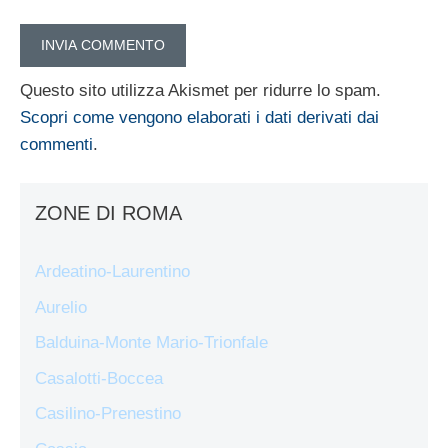
Questo sito utilizza Akismet per ridurre lo spam.
Scopri come vengono elaborati i dati derivati dai
commenti
.
ZONE DI ROMA
Ardeatino-Laurentino
Aurelio
Balduina-Monte Mario-Trionfale
Casalotti-Boccea
Casilino-Prenestino