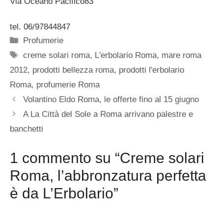
Via Oceano Pacifico83
tel. 06/97844847
Categorie
Profumerie
Tag
creme solari roma
,
L'erbolario Roma
,
mare roma
2012
,
prodotti bellezza roma
,
prodotti l'erbolario
Roma
,
profumerie Roma
Volantino Eldo Roma, le offerte fino al 15 giugno
A La Città del Sole a Roma arrivano palestre e
banchetti
1 commento su “Creme solari
Roma, l’abbronzatura perfetta
è da L’Erbolario”