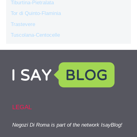
Tiburtina-Pietralata
Tor di Quinto-Flaminia
Trastevere
Tuscolana-Centocelle
LEGAL
Negozi Di Roma is part of the network IsayBlog!