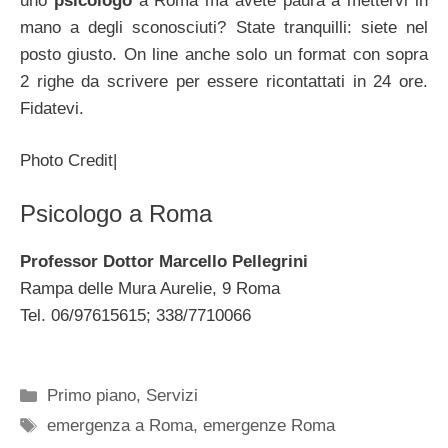
uno
psicologo
a Roma ma avete paura a mettervi in
mano a degli sconosciuti? State tranquilli: siete nel
posto giusto. On line anche solo un format con sopra
2 righe da scrivere per essere ricontattati in 24 ore.
Fidatevi.
Photo Credit|
Psicologo a Roma
Professor Dottor Marcello Pellegrini
Rampa delle Mura Aurelie, 9 Roma
Tel. 06/97615615; 338/7710066
Categorie
Primo piano
,
Servizi
Tag
emergenza a Roma
,
emergenze Roma