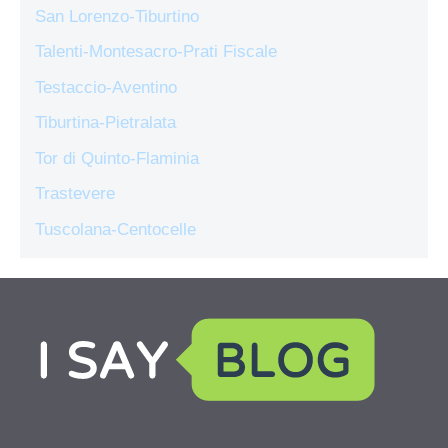
San Lorenzo-Tiburtino
Talenti-Montesacro-Prati Fiscale
Testaccio-Aventino
Tiburtina-Pietralata
Tor di Quinto-Flaminia
Trastevere
Tuscolana-Centocelle