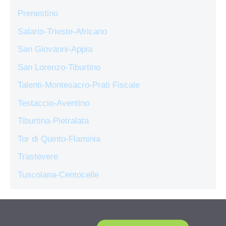
Prenestino
Salario-Trieste-Africano
San Giovanni-Appia
San Lorenzo-Tiburtino
Talenti-Montesacro-Prati Fiscale
Testaccio-Aventino
Tiburtina-Pietralata
Tor di Quinto-Flaminia
Trastevere
Tuscolana-Centocelle