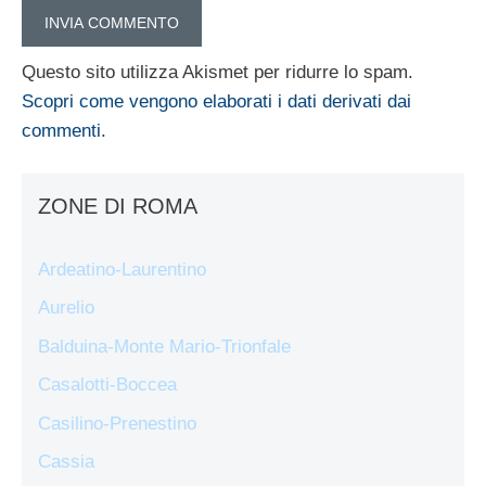
Questo sito utilizza Akismet per ridurre lo spam.
Scopri come vengono elaborati i dati derivati dai
commenti
.
ZONE DI ROMA
Ardeatino-Laurentino
Aurelio
Balduina-Monte Mario-Trionfale
Casalotti-Boccea
Casilino-Prenestino
Cassia