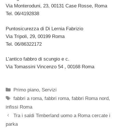
Via Monteroduni, 23, 00131 Case Rosse, Roma
Tel. 06/4192838
Puntosicurezza di Di Lernia Fabrizio
Via Tripoli, 29, 00199 Roma
Tel. 06/86322172
L’antico fabbro di scungio e c.
Via Tomassini Vincenzo 54 , 00168 Roma
Categorie
Primo piano
,
Servizi
Tag
fabbri a roma
,
fabbri roma
,
fabbri Roma nord
,
infissi Roma
Tra i saldi Timberland uomo a Roma cercate i
parka