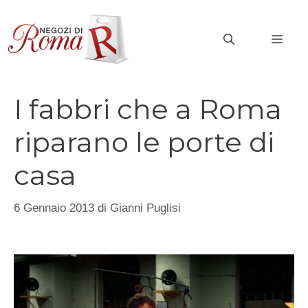
Vai
al
MEN
contenuto
I fabbri che a Roma
riparano le porte di
casa
6 Gennaio 2013
di
Gianni Puglisi