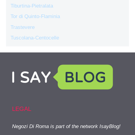
Tiburtina-Pietralata
Tor di Quinto-Flaminia
Trastevere
Tuscolana-Centocelle
LEGAL
Negozi Di Roma is part of the network IsayBlog!