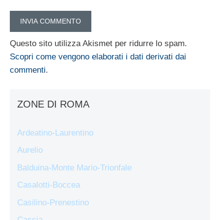
Questo sito utilizza Akismet per ridurre lo spam.
Scopri come vengono elaborati i dati derivati dai
commenti
.
ZONE DI ROMA
Ardeatino-Laurentino
Aurelio
Balduina-Monte Mario-Trionfale
Casalotti-Boccea
Casilino-Prenestino
Cassia