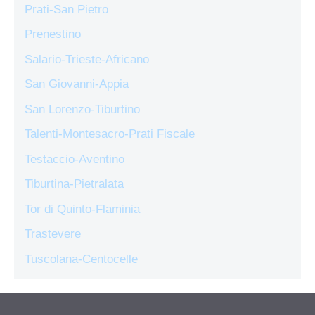
Prati-San Pietro
Prenestino
Salario-Trieste-Africano
San Giovanni-Appia
San Lorenzo-Tiburtino
Talenti-Montesacro-Prati Fiscale
Testaccio-Aventino
Tiburtina-Pietralata
Tor di Quinto-Flaminia
Trastevere
Tuscolana-Centocelle