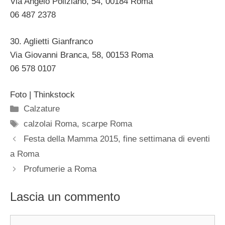
Via Angelo Poliziano, 54, 00184 Roma ‎
06 487 2378 ‎
30. Aglietti Gianfranco
Via Giovanni Branca, 58, 00153 Roma ‎
06 578 0107 ‎
Foto | Thinkstock
Categorie
Calzature
Tag
calzolai Roma
,
scarpe Roma
Festa della Mamma 2015, fine settimana di eventi
a Roma
Profumerie a Roma
Lascia un commento
Commento