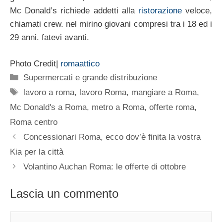
Mc Donald’s richiede addetti alla
ristorazione
veloce,
chiamati crew. nel mirino giovani compresi tra i 18 ed i
29 anni. fatevi avanti.
Photo Credit|
romaattico
Categorie
Supermercati e grande distribuzione
Tag
lavoro a roma
,
lavoro Roma
,
mangiare a Roma
,
Mc Donald's a Roma
,
metro a Roma
,
offerte roma
,
Roma centro
Concessionari Roma, ecco dov’è finita la vostra
Kia per la città
Volantino Auchan Roma: le offerte di ottobre
Lascia un commento
Commento