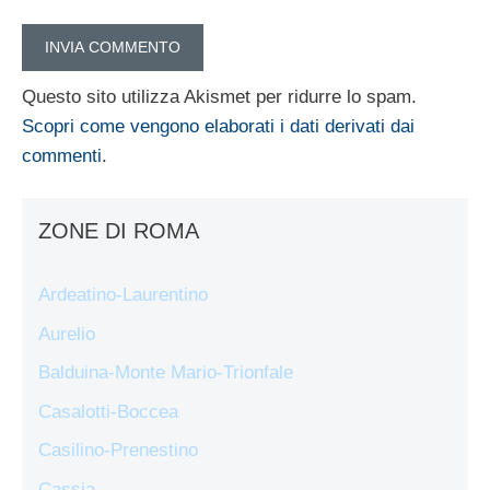
Questo sito utilizza Akismet per ridurre lo spam.
Scopri come vengono elaborati i dati derivati dai
commenti
.
ZONE DI ROMA
Ardeatino-Laurentino
Aurelio
Balduina-Monte Mario-Trionfale
Casalotti-Boccea
Casilino-Prenestino
Cassia