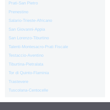
Prati-San Pietro
Prenestino
Salario-Trieste-Africano
San Giovanni-Appia
San Lorenzo-Tiburtino
Talenti-Montesacro-Prati Fiscale
Testaccio-Aventino
Tiburtina-Pietralata
Tor di Quinto-Flaminia
Trastevere
Tuscolana-Centocelle