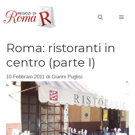
Vai
al
MEN
contenuto
Roma: ristoranti in
centro (parte I)
10 Febbraio 2011
di
Gianni Puglisi