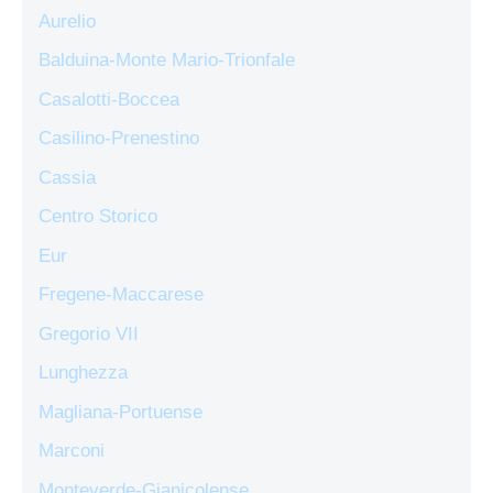
Aurelio
Balduina-Monte Mario-Trionfale
Casalotti-Boccea
Casilino-Prenestino
Cassia
Centro Storico
Eur
Fregene-Maccarese
Gregorio VII
Lunghezza
Magliana-Portuense
Marconi
Monteverde-Gianicolense