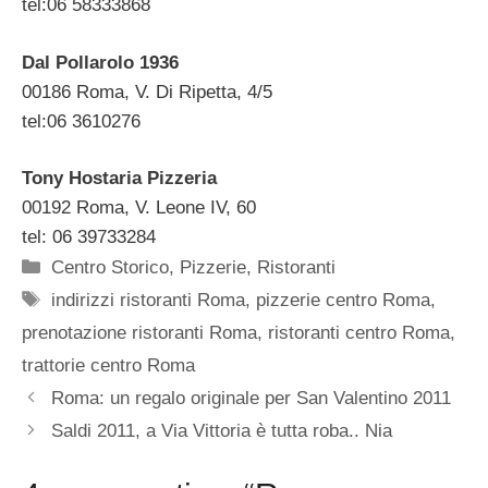
tel:06 58333868
Dal Pollarolo 1936
00186 Roma, V. Di Ripetta, 4/5
tel:06 3610276
Tony Hostaria Pizzeria
00192 Roma, V. Leone IV, 60
tel: 06 39733284
Categorie
Centro Storico
,
Pizzerie
,
Ristoranti
Tag
indirizzi ristoranti Roma
,
pizzerie centro Roma
,
prenotazione ristoranti Roma
,
ristoranti centro Roma
,
trattorie centro Roma
Roma: un regalo originale per San Valentino 2011
Saldi 2011, a Via Vittoria è tutta roba.. Nia