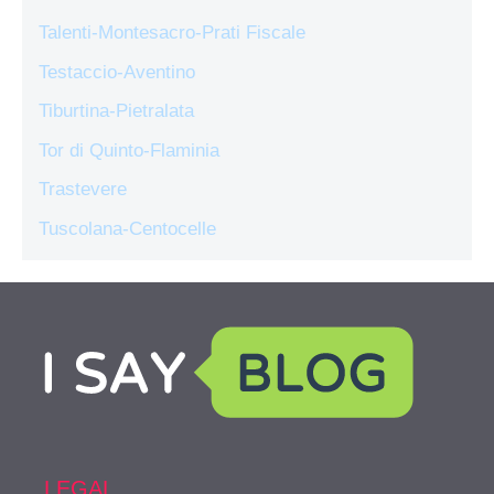
Talenti-Montesacro-Prati Fiscale
Testaccio-Aventino
Tiburtina-Pietralata
Tor di Quinto-Flaminia
Trastevere
Tuscolana-Centocelle
LEGAL