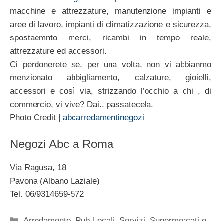
macchine e attrezzature, manutenzione impianti e
aree di lavoro, impianti di climatizzazione e sicurezza,
spostaemnto merci, ricambi in tempo reale,
attrezzature ed accessori.
Ci perdonerete se, per una volta, non vi abbianmo
menzionato abbigliamento, calzature, gioielli,
accessori e così via, strizzando l’occhio a chi , di
commercio, vi vive? Dai.. passatecela.
Photo Credit |
abcarredamentinegozi
Negozi Abc a Roma
Via Ragusa, 18
Pavona (Albano Laziale)
Tel. 06/9314659-572
Categorie
Arredamento
,
Pub-Locali
,
Servizi
,
Supermercati e