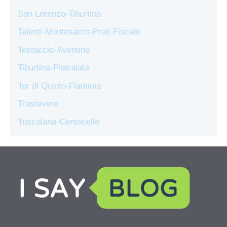
San Lorenzo-Tiburtino
Talenti-Montesacro-Prati Fiscale
Testaccio-Aventino
Tiburtina-Pietralata
Tor di Quinto-Flaminia
Trastevere
Tuscolana-Centocelle