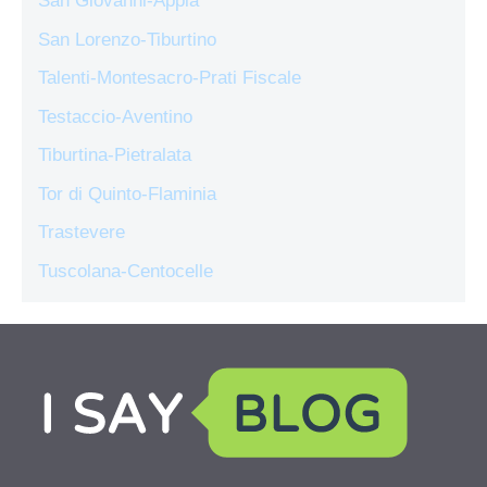
San Giovanni-Appia
San Lorenzo-Tiburtino
Talenti-Montesacro-Prati Fiscale
Testaccio-Aventino
Tiburtina-Pietralata
Tor di Quinto-Flaminia
Trastevere
Tuscolana-Centocelle