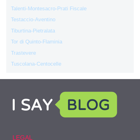
Talenti-Montesacro-Prati Fiscale
Testaccio-Aventino
Tiburtina-Pietralata
Tor di Quinto-Flaminia
Trastevere
Tuscolana-Centocelle
LEGAL