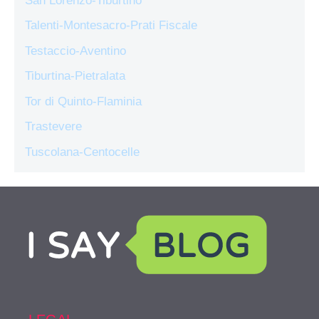
San Lorenzo-Tiburtino
Talenti-Montesacro-Prati Fiscale
Testaccio-Aventino
Tiburtina-Pietralata
Tor di Quinto-Flaminia
Trastevere
Tuscolana-Centocelle