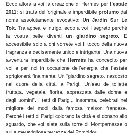
Ecco allora a voi la creazione di Hermès per
l’estate
2011:
si tratta dell’originale e imperdibile
profumo
dal
nome assolutamente evocativo:
Un Jardin Sur Le
Toit.
Tra appeal e intrigo, ecco a voi il segreto perché
la vostra pelle diventi
un giardino segreto.
E
accessibile solo a chi vorrete voi.
Il tocco della nuova
fragranza è decisamente unico e intrigante. Una nuova
avventura imperdibile che
Hermès
ha concepito per
voi e per noi in occasione dell’energia che l’estate
sprigionerà finalmente. Un “giardino segreto, nascosto
nel cuore della città, a Parigi. Un’eau de toilette
fruttata, vegetale, fiorita, apprezzata dalle donne e
dagli uomini”. I tetti di Parigi,, insomma, celebrati nel
migliore dei modi dalla famosa maison francese.
Perché i tetti di Parigi colorano la città e si donano allo
sguardo, che voi siate sulla torre di Montparnasse o
sulla meravigliosa terrazza del Pompidou.