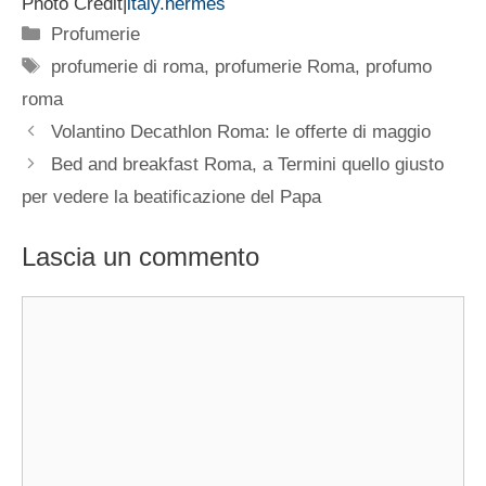
Photo Credit|
italy.hermes
Categorie
Profumerie
Tag
profumerie di roma
,
profumerie Roma
,
profumo
roma
Volantino Decathlon Roma: le offerte di maggio
Bed and breakfast Roma, a Termini quello giusto
per vedere la beatificazione del Papa
Lascia un commento
Commento