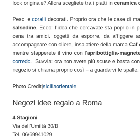
look originale? Allora scegliete tra i piatti in
ceramica d
Pesci e
coralli
decorati. Proprio ora che le case di mar
salsedine
. Ecco: l’idea che cercavate sta poprio in 
cena tra amici. oggetti da esporre, da affiggere
accompagnare con oliere, insalatiere della marca
Caf 
mentre stapperete il vino con l’
apribottiglia-magnet
corredo
. Suvvia: ora non avete più scuse e basta con i
negozio si chiama proprio così – a guardarvi le spalle. 
Photo Credit|
siciliaorientale
Negozi idee regalo a Roma
4 Stagioni
Via dell’Umiltà 30/B
Tel. 06/69941029