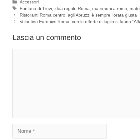
Categorie
Accessori
Tag
Fontana di Trevi
,
idea regalo Roma
,
matrimoni a roma
,
matr
Ristoranti Roma centro, agli Abruzzi è sempre l’orata giusta
Volantino Euronics Roma: con le offerte di luglio si fanno “Aff
Lascia un commento
Commento
Nome