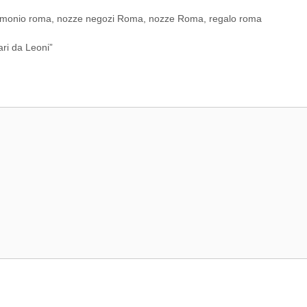
imonio roma
,
nozze negozi Roma
,
nozze Roma
,
regalo roma
ari da Leoni”