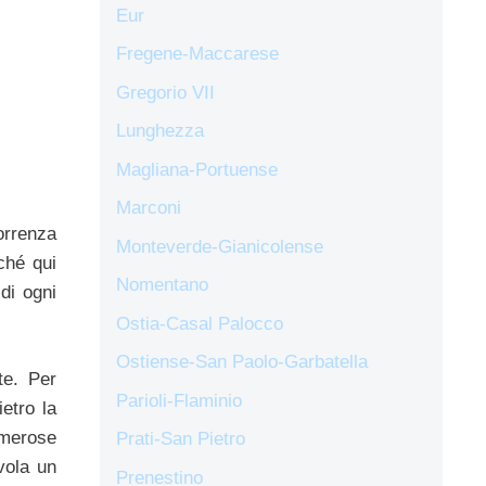
Eur
Fregene-Maccarese
Gregorio VII
Lunghezza
Magliana-Portuense
Marconi
orrenza
Monteverde-Gianicolense
ché qui
Nomentano
 di ogni
Ostia-Casal Palocco
Ostiense-San Paolo-Garbatella
te. Per
Parioli-Flaminio
ietro la
umerose
Prati-San Pietro
avola un
Prenestino