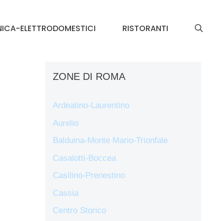
NICA-ELETTRODOMESTICI
RISTORANTI
ZONE DI ROMA
Ardeatino-Laurentino
Aurelio
Balduina-Monte Mario-Trionfale
Casalotti-Boccea
Casilino-Prenestino
Cassia
Centro Storico