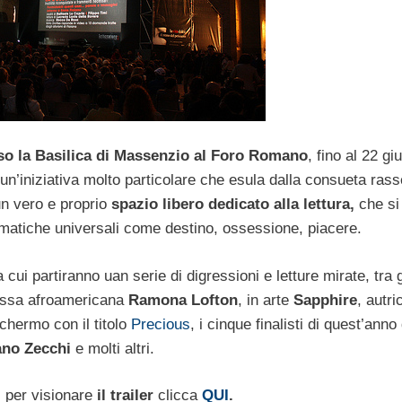
so la Basilica di Massenzio al Foro Romano
, fino al 22 gi
 un’iniziativa molto particolare che esula dalla consueta ras
 un vero e proprio
spazio libero dedicato alla lettura,
che si
matiche universali come destino, ossessione, piacere.
da cui partiranno uan serie di digressioni e letture mirate, tra g
etessa afroamericana
Ramona Lofton
, in arte
Sapphire
, autri
chermo con il titolo
Precious
, i cinque finalisti di quest’anno
ano Zecchi
e molti altri.
,
per visionare
il trailer
clicca
QUI
.