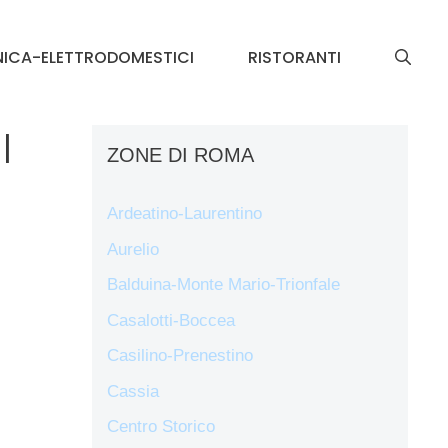
NICA-ELETTRODOMESTICI
RISTORANTI
l
ZONE DI ROMA
Ardeatino-Laurentino
Aurelio
Balduina-Monte Mario-Trionfale
Casalotti-Boccea
Casilino-Prenestino
Cassia
Centro Storico