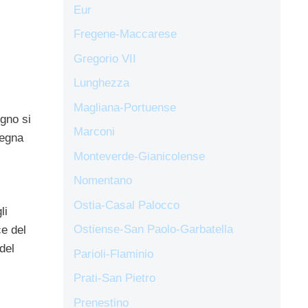
Eur
Fregene-Maccarese
Gregorio VII
Lunghezza
Magliana-Portuense
ugno si
Marconi
segna
Monteverde-Gianicolense
Nomentano
Ostia-Casal Palocco
li
Ostiense-San Paolo-Garbatella
ce del
 del
Parioli-Flaminio
Prati-San Pietro
Prenestino