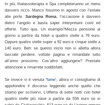
In più, thalassoterapia e Spa completeranno un menu
davvero ricco. Manco fossimo in agosto con l’estate
alle porte.
Sardegna Roma
, l’occasione è davvero
dietro l’angolo e basta saper interpretare costi ed
offerte. Tutto qua. Un esempio?Mezza pensione al
giorno a partire da hotel a quattro stelle a 76 euro.
Oppure quattro stelle super a 92 euro e cinque stelle a
140 euro. Beh: se questo inizio non vi alletta allora
lasciate perdere, voltate pagina e rimandate tutto
all’anno prossimo. Cos’altro aggiungere? Prestate
attenzione e rimarrete soddisfatti.
Se invece vi è venuta ‘
fame
‘, allora vi consigliamo di
appofondire il discorso leggendo anche quello che
stiamo per scrivervi. L’offerta di sette notti con hotel
quattro stelle più nave a partire da 558 euro se si
salpa da Civitavecchia, 613 euro se da Livorno oppure