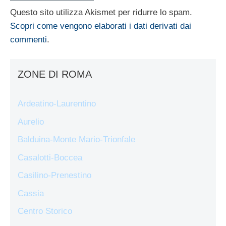
Questo sito utilizza Akismet per ridurre lo spam.
Scopri come vengono elaborati i dati derivati dai
commenti
.
ZONE DI ROMA
Ardeatino-Laurentino
Aurelio
Balduina-Monte Mario-Trionfale
Casalotti-Boccea
Casilino-Prenestino
Cassia
Centro Storico