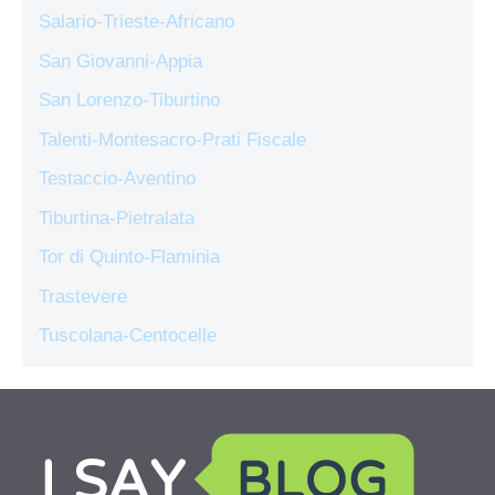
Salario-Trieste-Africano
San Giovanni-Appia
San Lorenzo-Tiburtino
Talenti-Montesacro-Prati Fiscale
Testaccio-Aventino
Tiburtina-Pietralata
Tor di Quinto-Flaminia
Trastevere
Tuscolana-Centocelle