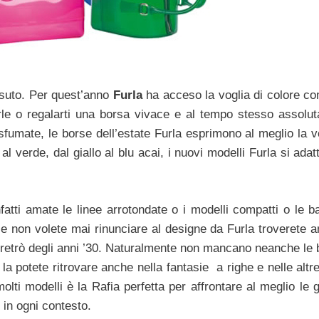
ssuto. Per quest’anno
Furla
ha acceso la voglia di colore c
larle o regalarti una borsa vivace e al tempo stesso assolu
sfumate, le borse dell’estate Furla esprimono al meglio la v
al verde, dal giallo al blu acai, i nuovi modelli Furla si ada
fatti amate le linee arrotondate o i modelli compatti o le ba
e non volete mai rinunciare al designe da Furla troverete a
le retrò degli anni ’30. Naturalmente non mancano neanche le
i la potete ritrovare anche nella fantasie a righe e nelle altr
ti modelli è la Rafia perfetta per affrontare al meglio le g
in ogni contesto.