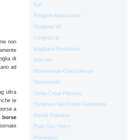
Eur
Fregene-Maccarese
Gregorio VII
Lunghezza
ome non
Magliana-Portuense
tamente
oglia di
Marconi
ttano ad
Monteverde-Gianicolense
Nomentano
g ultra
Ostia-Casal Palocco
nche le
Ostiense-San Paolo-Garbatella
 borse a
Parioli-Flaminio
e
borse
iornate
Prati-San Pietro
Prenestino