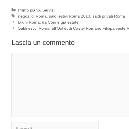
Categorie
Primo piano
,
Servizi
Tag
negozi di Roma
,
saldi estivi Roma 2013
,
saldi privati Roma
Bikini Roma, da Coin è già estate
Saldi estivi Roma, all’Outlet di Castel Romano Filippa veste 
Lascia un commento
Commento
Nome