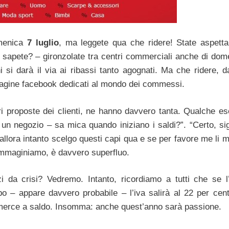
menica
7 luglio
, ma leggete qua che ridere! State aspett
– sapete? – gironzolate tra centri commerciali anche di dom
i si darà il via ai ribassi tanto agognati. Ma che ridere, d
pagine facebook dedicati al mondo dei commessi.
ari proposte dei clienti, ne hanno davvero tanta. Qualche e
n un negozio – sa mica quando iniziano i saldi?”. “Certo, si
 allora intanto scelgo questi capi qua e se per favore me li 
immaginiamo, è davvero superfluo.
 da crisi? Vedremo. Intanto, ricordiamo a tutti che se l’
o – appare davvero probabile – l’iva salirà al 22 per cen
la merce a saldo. Insomma: anche quest’anno sarà passione.