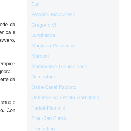
Eur
Fregene-Maccarese
ando da
Gregorio VII
enica e
Lunghezza
avvero,
Magliana-Portuense
Marconi
sempio?
Monteverde-Gianicolense
gnora –
Nomentano
mette da
Ostia-Casal Palocco
Ostiense-San Paolo-Garbatella
attuale
Parioli-Flaminio
to. Con
Prati-San Pietro
Prenestino