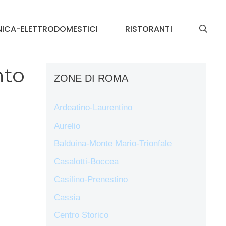
NICA-ELETTRODOMESTICI
RISTORANTI
nto
ZONE DI ROMA
Ardeatino-Laurentino
Aurelio
Balduina-Monte Mario-Trionfale
Casalotti-Boccea
Casilino-Prenestino
Cassia
Centro Storico