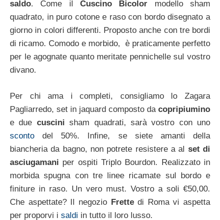
saldo
. Come il
Cuscino Bicolor
modello sham
quadrato, in puro cotone e raso con bordo disegnato a
giorno in colori differenti. Proposto anche con tre bordi
di ricamo. Comodo e morbido, è praticamente perfetto
per le agognate quanto meritate pennichelle sul vostro
divano.
Per chi ama i completi, consigliamo lo Zagara
Pagliarredo, set in jaquard composto da
copripiumino
e due
cuscini
sham quadrati, sarà vostro con uno
sconto
del 50%. Infine, se siete amanti della
biancheria da bagno, non potrete resistere a al
set di
asciugamani
per ospiti Triplo Bourdon. Realizzato in
morbida spugna con tre linee ricamate sul bordo e
finiture in raso. Un vero must. Vostro a soli €50,00.
Che aspettate? Il negozio
Frette
di Roma vi aspetta
per proporvi i
saldi
in tutto il loro lusso.