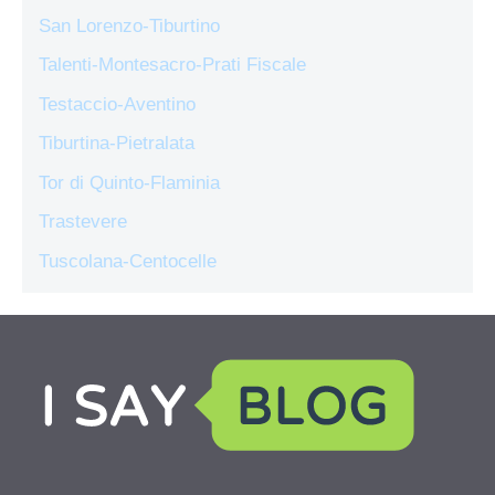
San Lorenzo-Tiburtino
Talenti-Montesacro-Prati Fiscale
Testaccio-Aventino
Tiburtina-Pietralata
Tor di Quinto-Flaminia
Trastevere
Tuscolana-Centocelle