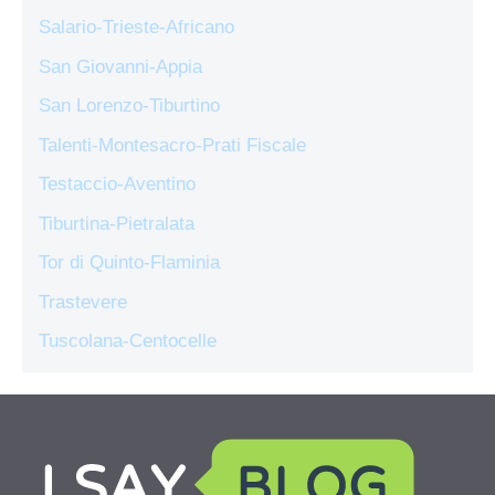
Salario-Trieste-Africano
San Giovanni-Appia
San Lorenzo-Tiburtino
Talenti-Montesacro-Prati Fiscale
Testaccio-Aventino
Tiburtina-Pietralata
Tor di Quinto-Flaminia
Trastevere
Tuscolana-Centocelle