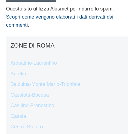
Questo sito utilizza Akismet per ridurre lo spam.
Scopri come vengono elaborati i dati derivati dai
commenti
.
ZONE DI ROMA
Ardeatino-Laurentino
Aurelio
Balduina-Monte Mario-Trionfale
Casalotti-Boccea
Casilino-Prenestino
Cassia
Centro Storico