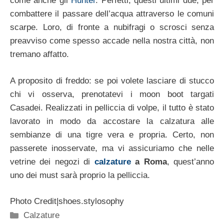
come anche gli
Hunter
. Perfetti, questi ultimi due, per
combattere il passare dell’acqua attraverso le comuni
scarpe. Loro, di fronte a nubifragi o scrosci senza
preavviso come spesso accade nella nostra città, non
tremano affatto.
A proposito di freddo: se poi volete lasciare di stucco
chi vi osserva, prenotatevi i moon boot targati
Casadei. Realizzati in pelliccia di volpe, il tutto è stato
lavorato in modo da accostare la calzatura alle
sembianze di una tigre vera e propria. Certo, non
passerete inosservate, ma vi assicuriamo che nelle
vetrine dei negozi di
calzature
a Roma
, quest’anno
uno dei must sarà proprio la pelliccia.
Photo Credit|shoes.stylosophy
Categorie
Calzature