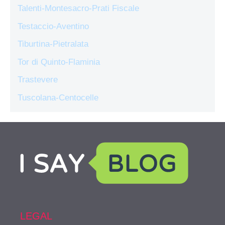
Talenti-Montesacro-Prati Fiscale
Testaccio-Aventino
Tiburtina-Pietralata
Tor di Quinto-Flaminia
Trastevere
Tuscolana-Centocelle
LEGAL