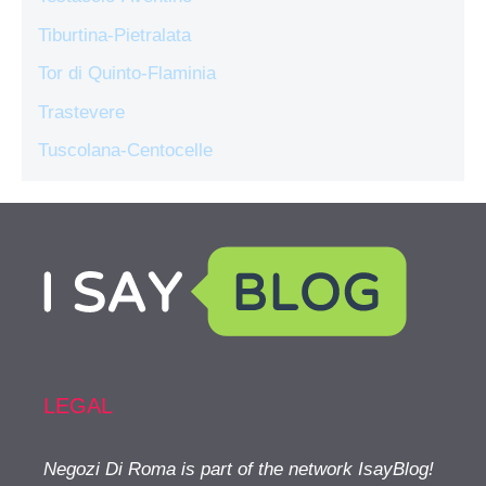
Tiburtina-Pietralata
Tor di Quinto-Flaminia
Trastevere
Tuscolana-Centocelle
LEGAL
Negozi Di Roma is part of the network IsayBlog!