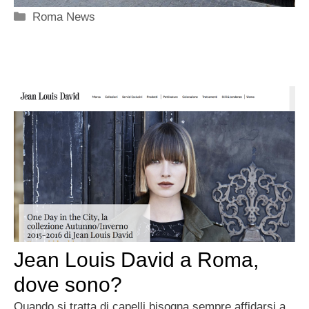
Categorie
Roma News
Jean Louis David a Roma,
dove sono?
Quando si tratta di capelli bisogna sempre affidarsi a