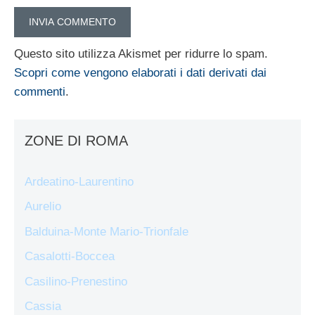
Questo sito utilizza Akismet per ridurre lo spam.
Scopri come vengono elaborati i dati derivati dai
commenti
.
ZONE DI ROMA
Ardeatino-Laurentino
Aurelio
Balduina-Monte Mario-Trionfale
Casalotti-Boccea
Casilino-Prenestino
Cassia