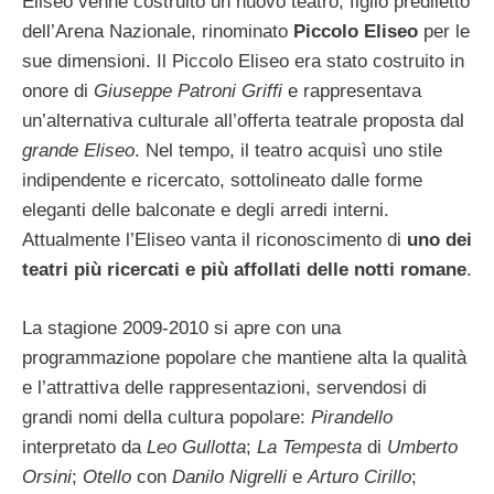
Eliseo venne costruito un nuovo teatro, figlio prediletto
dell’Arena Nazionale, rinominato
Piccolo Eliseo
per le
sue dimensioni. Il Piccolo Eliseo era stato costruito in
onore di
Giuseppe Patroni Griffi
e rappresentava
un’alternativa culturale all’offerta teatrale proposta dal
grande Eliseo
. Nel tempo, il teatro acquisì uno stile
indipendente e ricercato, sottolineato dalle forme
eleganti delle balconate e degli arredi interni.
Attualmente l’Eliseo vanta il riconoscimento di
uno dei
teatri più ricercati e più affollati delle notti romane
.
La stagione 2009-2010 si apre con una
programmazione popolare che mantiene alta la qualità
e l’attrattiva delle rappresentazioni, servendosi di
grandi nomi della cultura popolare:
Pirandello
interpretato da
Leo Gullotta
;
La Tempesta
di
Umberto
Orsini
;
Otello
con
Danilo Nigrelli
e
Arturo Cirillo
;