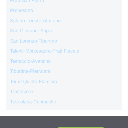
Prati-San Pietro
Prenestino
Salario-Trieste-Africano
San Giovanni-Appia
San Lorenzo-Tiburtino
Talenti-Montesacro-Prati Fiscale
Testaccio-Aventino
Tiburtina-Pietralata
Tor di Quinto-Flaminia
Trastevere
Tuscolana-Centocelle