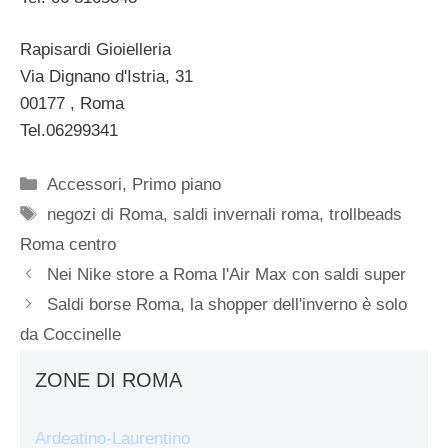
Rapisardi Gioielleria
Via Dignano d'Istria, 31
00177 , Roma
Tel.06299341
Categorie
Accessori
,
Primo piano
Tag
negozi di Roma
,
saldi invernali roma
,
trollbeads
Roma centro
Nei Nike store a Roma l'Air Max con saldi super
Saldi borse Roma, la shopper dell'inverno è solo
da Coccinelle
ZONE DI ROMA
Ardeatino-Laurentino