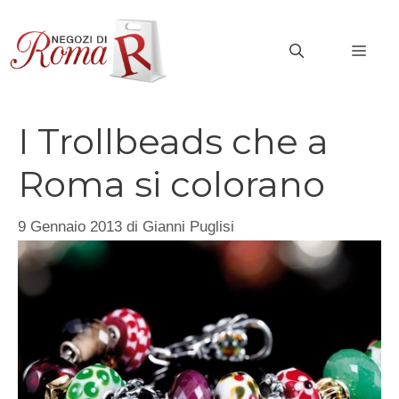
Vai
al
MEN
contenuto
I Trollbeads che a
Roma si colorano
9 Gennaio 2013
di
Gianni Puglisi