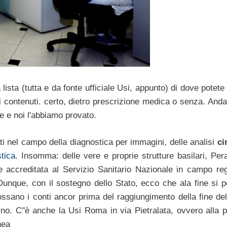
lista (tutta e da fonte ufficiale Usi, appunto) di dove potet
contenuti. certo, dietro prescrizione medica o senza. Andate
e e noi l'abbiamo provato.
ati nel campo della diagnostica per immagini, delle analisi
ci
tica
. Insomma: delle vere e proprie strutture basilari, Pera
e accreditata al Servizio Sanitario Nazionale in campo reg
. Dunque, con il sostegno dello Stato, ecco che ala fine si 
ossano i conti ancor prima del raggiungimento della fine de
o. C''è anche la Usi Roma in via Pietralata, ovvero alla pe
nea