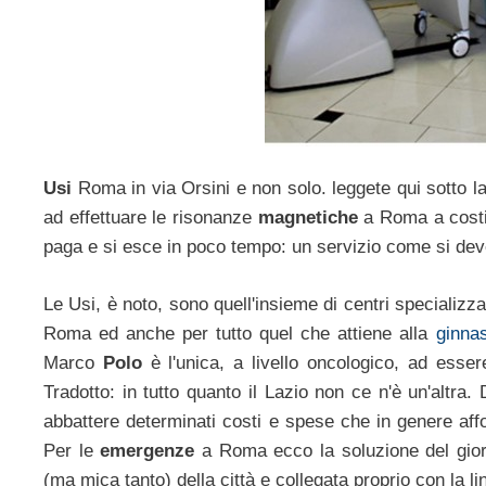
Usi
Roma in via Orsini e non solo. leggete qui sotto la 
ad effettuare le risonanze
magnetiche
a Roma a costi 
paga e si esce in poco tempo: un servizio come si dev
Le Usi, è noto, sono quell'insieme di centri specializz
Roma ed anche per tutto quel che attiene alla
ginnas
Marco
Polo
è l'unica, a livello oncologico, ad esser
Tradotto: in tutto quanto il Lazio non ce n'è un'altra
abbattere determinati costi e spese che in genere aff
Per le
emergenze
a Roma ecco la soluzione del giorn
(ma mica tanto) della città e collegata proprio con la li