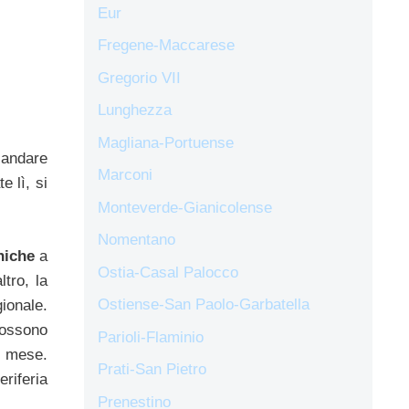
Eur
Fregene-Maccarese
Gregorio VII
Lunghezza
Magliana-Portuense
e andare
Marconi
 lì, si
Monteverde-Gianicolense
Nomentano
niche
a
Ostia-Casal Palocco
ltro, la
Ostiense-San Paolo-Garbatella
ionale.
possono
Parioli-Flaminio
l mese.
Prati-San Pietro
riferia
Prenestino