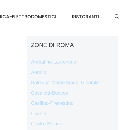
NICA-ELETTRODOMESTICI
RISTORANTI
ZONE DI ROMA
Ardeatino-Laurentino
Aurelio
Balduina-Monte Mario-Trionfale
Casalotti-Boccea
Casilino-Prenestino
Cassia
Centro Storico