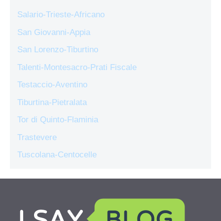
Salario-Trieste-Africano
San Giovanni-Appia
San Lorenzo-Tiburtino
Talenti-Montesacro-Prati Fiscale
Testaccio-Aventino
Tiburtina-Pietralata
Tor di Quinto-Flaminia
Trastevere
Tuscolana-Centocelle