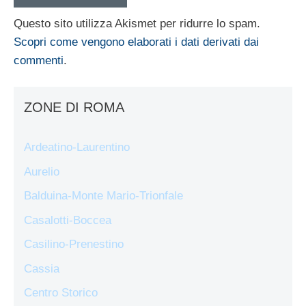
Questo sito utilizza Akismet per ridurre lo spam.
Scopri come vengono elaborati i dati derivati dai
commenti
.
ZONE DI ROMA
Ardeatino-Laurentino
Aurelio
Balduina-Monte Mario-Trionfale
Casalotti-Boccea
Casilino-Prenestino
Cassia
Centro Storico