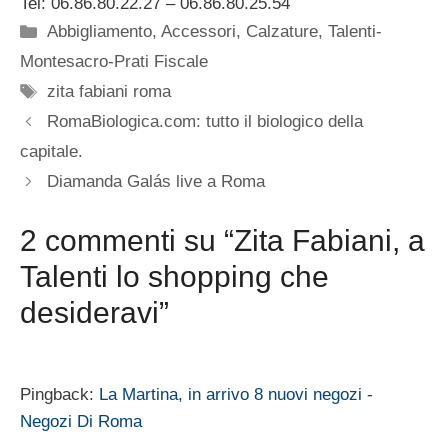
Tel: 06.86.80.22.27 – 06.86.80.25.54
Categorie
Abbigliamento
,
Accessori
,
Calzature
,
Talenti-
Montesacro-Prati Fiscale
Tag
zita fabiani roma
RomaBiologica.com: tutto il biologico della
capitale.
Diamanda Galás live a Roma
2 commenti su “Zita Fabiani, a
Talenti lo shopping che
desideravi”
Pingback:
La Martina, in arrivo 8 nuovi negozi -
Negozi Di Roma