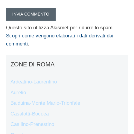
Questo sito utilizza Akismet per ridurre lo spam.
Scopri come vengono elaborati i dati derivati dai
commenti
.
ZONE DI ROMA
Ardeatino-Laurentino
Aurelio
Balduina-Monte Mario-Trionfale
Casalotti-Boccea
Casilino-Prenestino