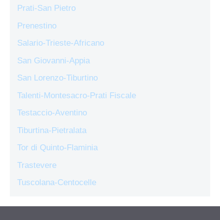
Prati-San Pietro
Prenestino
Salario-Trieste-Africano
San Giovanni-Appia
San Lorenzo-Tiburtino
Talenti-Montesacro-Prati Fiscale
Testaccio-Aventino
Tiburtina-Pietralata
Tor di Quinto-Flaminia
Trastevere
Tuscolana-Centocelle