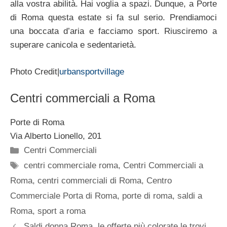
alla vostra abilità. Hai voglia a spazi. Dunque, a Porte
di Roma questa estate si fa sul serio. Prendiamoci
una boccata d’aria e facciamo sport. Riusciremo a
superare canicola e sedentarietà.
Photo Credit|
urbansportvillage
Centri commerciali a Roma
Porte di Roma
Via Alberto Lionello, 201
Categorie
Centri Commerciali
Tag
centri commerciale roma
,
Centri Commerciali a
Roma
,
centri commerciali di Roma
,
Centro
Commerciale Porta di Roma
,
porte di roma
,
saldi a
Roma
,
sport a roma
Saldi donna Roma, le offerte più colorate le trovi