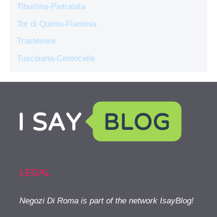
Tiburtina-Pietralata
Tor di Quinto-Flaminia
Trastevere
Tuscolana-Centocelle
LEGAL
Negozi Di Roma is part of the network IsayBlog!