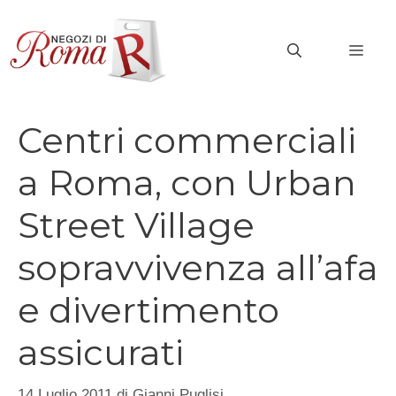
Vai
al
MEN
contenuto
Centri commerciali
a Roma, con Urban
Street Village
sopravvivenza all’afa
e divertimento
assicurati
14 Luglio 2011
di
Gianni Puglisi