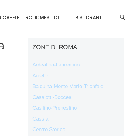
NICA-ELETTRODOMESTICI
RISTORANTI
a
ZONE DI ROMA
Ardeatino-Laurentino
Aurelio
Balduina-Monte Mario-Trionfale
Casalotti-Boccea
Casilino-Prenestino
Cassia
Centro Storico