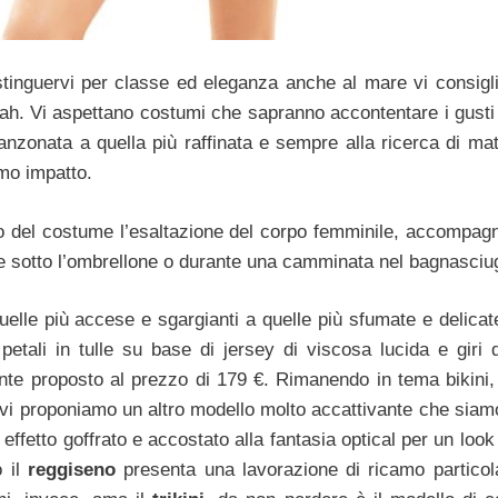
distinguervi per classe ed eleganza anche al mare vi consigl
ah. Vi aspettano costumi che sapranno accontentare i gusti 
anzonata a quella più raffinata e sempre alla ricerca di mat
imo impatto.
ro del costume l’esaltazione del corpo femminile, accompag
che sotto l’ombrellone o durante una camminata nel bagnasciu
 quelle più accese e sgargianti a quelle più sfumate e delic
petali in tulle su base di jersey di viscosa lucida e giri d
te proposto al prezzo di 179 €. Rimanendo in tema bikini,
 vi proponiamo un altro modello molto accattivante che siamo
o effetto goffrato e accostato alla fantasia optical per un loo
o il
reggiseno
presenta una lavorazione di ricamo particol