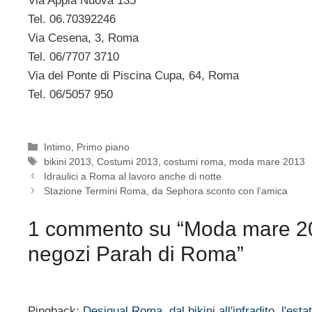
Via Appia Nuova 135
Tel. 06.70392246
Via Cesena, 3, Roma
Tel. 06/7707 3710
Via del Ponte di Piscina Cupa, 64, Roma
Tel. 06/5057 950
Categorie
Intimo
,
Primo piano
Tag
bikini 2013
,
Costumi 2013
,
costumi roma
,
moda mare 2013
Idraulici a Roma al lavoro anche di notte
Stazione Termini Roma, da Sephora sconto con l’amica
1 commento su “Moda mare 2013,
negozi Parah di Roma”
Pingback:
Desigual Roma, dal bikini all'infradito, l'es