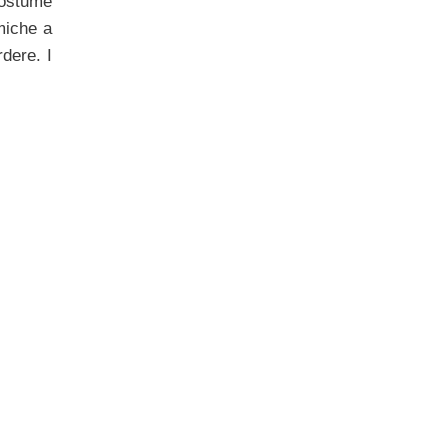
costume
miche a
rdere. I