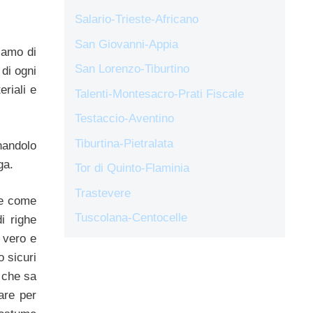
Salario-Trieste-Africano
San Giovanni-Appia
iamo di
San Lorenzo-Tiburtino
di ogni
eriali e
Talenti-Montesacro-Prati Fiscale
Testaccio-Aventino
Tiburtina-Pietralata
nandolo
ga.
Tor di Quinto-Flaminia
Trastevere
ate come
Tuscolana-Centocelle
i righe
 vero e
 sicuri
k che sa
are per