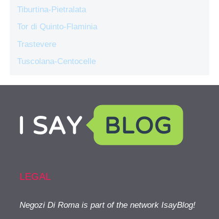
Tiburtina-Pietralata
Tor di Quinto-Flaminia
Trastevere
Tuscolana-Centocelle
LEGAL
Negozi Di Roma is part of the network IsayBlog!