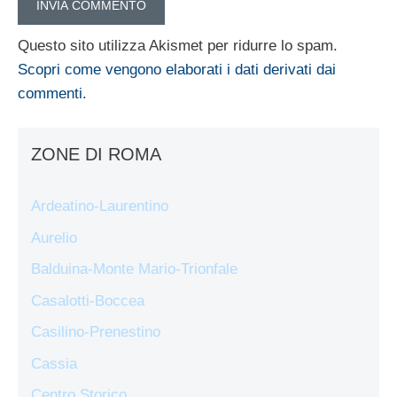
Questo sito utilizza Akismet per ridurre lo spam.
Scopri come vengono elaborati i dati derivati dai
commenti
.
ZONE DI ROMA
Ardeatino-Laurentino
Aurelio
Balduina-Monte Mario-Trionfale
Casalotti-Boccea
Casilino-Prenestino
Cassia
Centro Storico