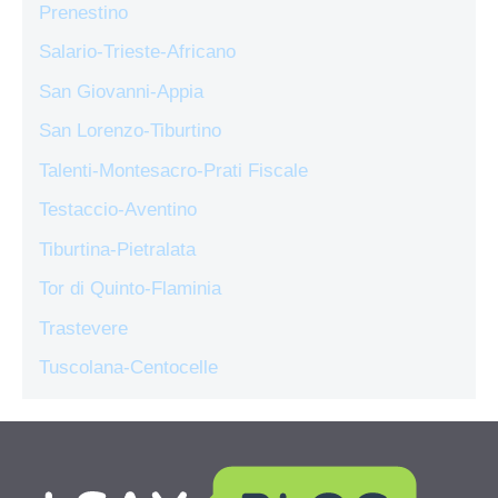
Prenestino
Salario-Trieste-Africano
San Giovanni-Appia
San Lorenzo-Tiburtino
Talenti-Montesacro-Prati Fiscale
Testaccio-Aventino
Tiburtina-Pietralata
Tor di Quinto-Flaminia
Trastevere
Tuscolana-Centocelle