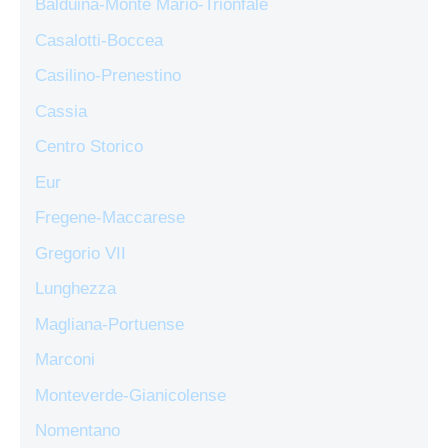
Balduina-Monte Mario-Trionfale
Casalotti-Boccea
Casilino-Prenestino
Cassia
Centro Storico
Eur
Fregene-Maccarese
Gregorio VII
Lunghezza
Magliana-Portuense
Marconi
Monteverde-Gianicolense
Nomentano