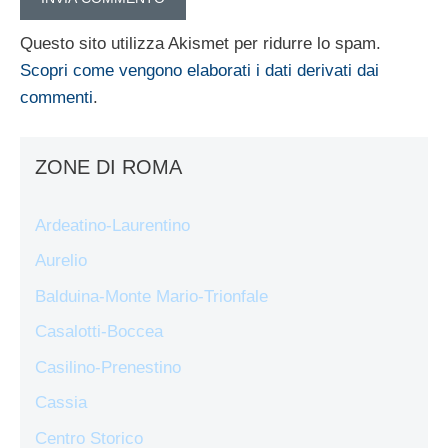
Questo sito utilizza Akismet per ridurre lo spam.
Scopri come vengono elaborati i dati derivati dai
commenti
.
ZONE DI ROMA
Ardeatino-Laurentino
Aurelio
Balduina-Monte Mario-Trionfale
Casalotti-Boccea
Casilino-Prenestino
Cassia
Centro Storico