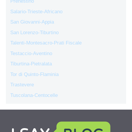
Prenestino
Salario-Trieste-Africano
San Giovanni-Appia
San Lorenzo-Tiburtino
Talenti-Montesacro-Prati Fiscale
Testaccio-Aventino
Tiburtina-Pietralata
Tor di Quinto-Flaminia
Trastevere
Tuscolana-Centocelle