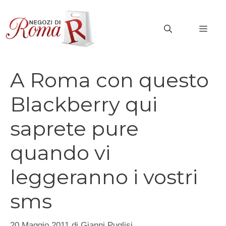
Vai
al
MEN
contenuto
A Roma con questo
Blackberry qui
saprete pure
quando vi
leggeranno i vostri
sms
20 Maggio 2011
di
Gianni Puglisi