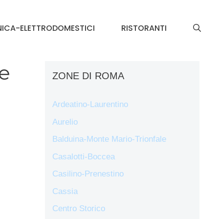
NICA-ELETTRODOMESTICI
RISTORANTI
le
ZONE DI ROMA
Ardeatino-Laurentino
Aurelio
Balduina-Monte Mario-Trionfale
Casalotti-Boccea
Casilino-Prenestino
Cassia
Centro Storico