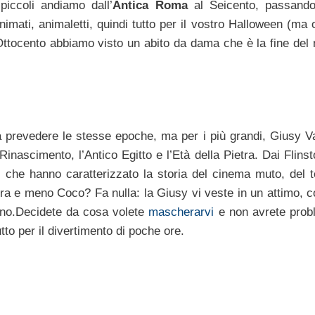
piccoli andiamo dall’
Antica Roma
al Seicento, passando
animati, animaletti, quindi tutto per il vostro Halloween (ma
’Ottocento abbiamo visto un abito da dama che è la fine del
e a prevedere le stesse epoche, ma per i più grandi, Giusy Va
 Rinascimento, l’Antico Egitto e l’Età della Pietra. Dai Flins
 che hanno caratterizzato la storia del cinema muto, del t
tra e meno Coco? Fa nulla: la Giusy vi veste in un attimo, c
orno.Decidete da cosa volete
mascherarvi
e non avrete probl
utto per il divertimento di poche ore.