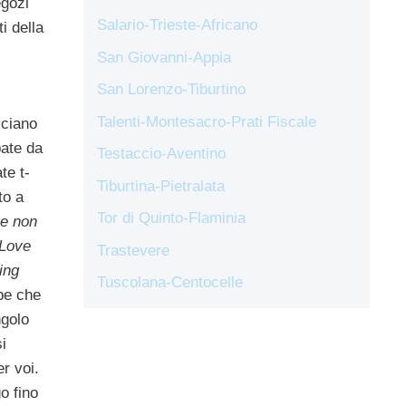
egozi
Salario-Trieste-Africano
i della
San Giovanni-Appia
San Lorenzo-Tiburtino
Talenti-Montesacro-Prati Fiscale
cciano
pate da
Testaccio-Aventino
te t-
Tiburtina-Pietralata
to a
Tor di Quinto-Flaminia
e non
 Love
Trastevere
ing
Tuscolana-Centocelle
pe che
ngolo
i
r voi.
o fino