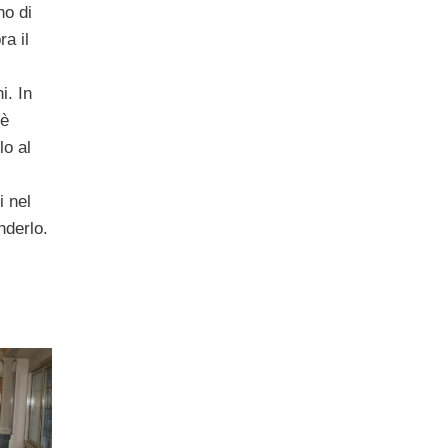
no di
ra il
i. In
 è
lo al
i nel
nderlo.