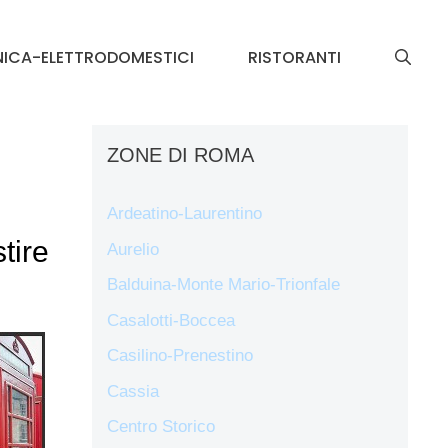
NICA-ELETTRODOMESTICI
RISTORANTI
ZONE DI ROMA
Ardeatino-Laurentino
stire
Aurelio
Balduina-Monte Mario-Trionfale
Casalotti-Boccea
Casilino-Prenestino
Cassia
Centro Storico