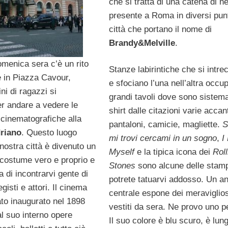
che si tratta di una catena di n
presente a Roma in diversi punt
città che portano il nome di
Brandy&Melville
.
menica sera c’è un rito
Stanze labirintiche che si intre
e in Piazza Cavour,
e sfociano l’una nell’altra occu
ni di ragazzi si
grandi tavoli dove sono sistema
er andare a vedere le
shirt dalle citazioni varie accan
 cinematografiche alla
pantaloni, camicie, magliette.
S
driano
. Questo luogo
mi trovi cercami in un sogno
,
I
 nostra città è divenuto un
Myself
e la tipica icona dei
Roll
costume vero e proprio e
Stones
sono alcune delle stam
 di incontrarvi gente di
potrete tatuarvi addosso. Un a
gisti e attori. Il cinema
centrale espone dei meraviglios
ato inaugurato nel 1898
vestiti da sera. Ne provo uno pe
al suo interno opere
Il suo colore è blu scuro, è lung