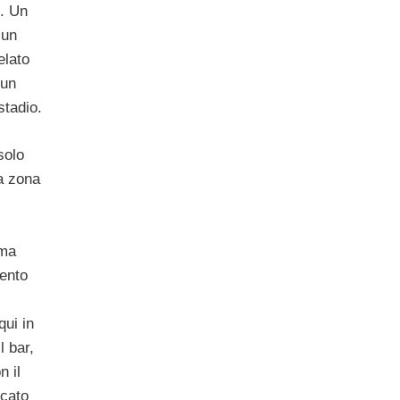
e. Un
 un
elato
 un
stadio.
solo
a zona
ma
mento
 qui in
l bar,
n il
icato