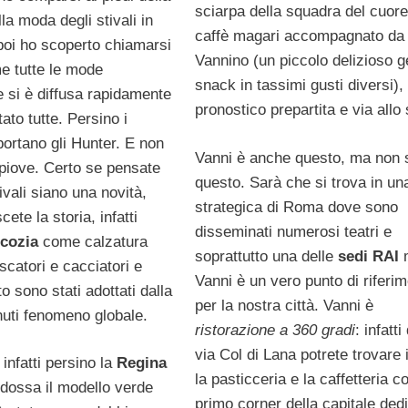
sciarpa della squadra del cuor
a moda degli stivali in
caffè magari accompagnato da
oi ho scoperto chiamarsi
Vannino (un piccolo delizioso g
e tutte le mode
snack in tassimi gusti diversi),
e si è diffusa rapidamente
pronostico prepartita e via allo 
ato tutte. Persino i
portano gli Hunter. E non
Vanni è anche questo, ma non 
piove. Certo se pensate
questo. Sarà che si trova in un
ivali siano una novità,
strategica di Roma dove sono
ete la storia, infatti
disseminati numerosi teatri e
cozia
come calzatura
soprattutto una delle
sedi RAI
scatori e cacciatori e
Vanni è un vero punto di riferi
to sono stati adottati dalla
per la nostra città. Vanni è
uti fenomeno globale.
ristorazione a 360 gradi
: infatti
via Col di Lana potrete trovare i
infatti persino la
Regina
la pasticceria e la caffetteria co
dossa il modello verde
primo corner della capitale ded