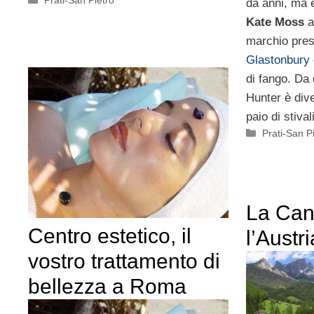
Prati-San Pietro
da anni, ma 
Kate Moss
a
marchio pres
Glastonbury
di fango. Da
Hunter è div
paio di stival
Categorie
Prati-San P
La Cant
Centro estetico, il
l’Austri
vostro trattamento di
bellezza a Roma