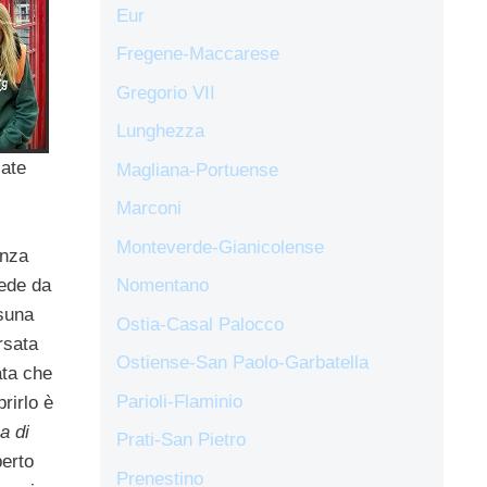
Eur
Fregene-Maccarese
Gregorio VII
Lunghezza
iate
Magliana-Portuense
Marconi
Monteverde-Gianicolense
enza
cede da
Nomentano
suna
Ostia-Casal Palocco
ersata
Ostiense-San Paolo-Garbatella
ta che
Parioli-Flaminio
rirlo è
a di
Prati-San Pietro
perto
Prenestino