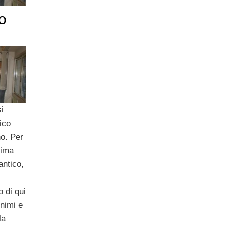
o
i
ico
no. Per
ima
antico,
 di qui
onimi e
la