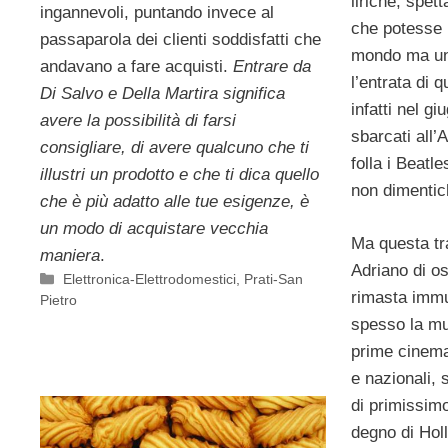
liriche, spetta
ingannevoli, puntando invece al
che potesse 
passaparola dei clienti soddisfatti che
mondo ma un
andavano a fare acquisti.
Entrare da
l’entrata di 
Di Salvo e Della Martira significa
infatti nel g
avere la possibilità di farsi
sbarcati all’
consigliare, di avere qualcuno che ti
folla i Beat
illustri un prodotto e che ti dica quello
non dimentic
che è più adatto alle tue esigenze, è
un modo di acquistare vecchia
Ma questa tr
maniera
.
Adriano di os
Categorie
Elettronica-Elettrodomestici
,
Prati-San
rimasta immu
Pietro
spesso la mul
prime cinema
e nazionali, 
di primissi
degno di Hol