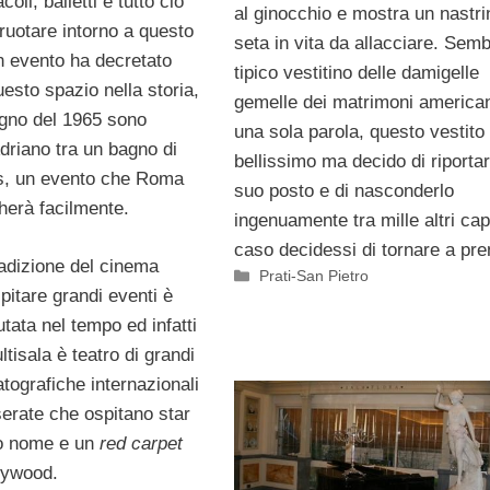
coli, balletti e tutto ciò
al ginocchio e mostra un nastri
ruotare intorno a questo
seta in vita da allacciare. Semb
 evento ha decretato
tipico vestitino delle damigelle
questo spazio nella storia,
gemelle dei matrimoni american
iugno del 1965 sono
una sola parola, questo vestito
Adriano tra un bagno di
bellissimo ma decido di riportar
les, un evento che Roma
suo posto e di nasconderlo
herà facilmente.
ingenuamente tra mille altri cap
caso decidessi di tornare a pre
adizione del cinema
Categorie
Prati-San Pietro
pitare grandi eventi è
tata nel tempo ed infatti
tisala è teatro di grandi
tografiche internazionali
serate che ospitano star
mo nome e un
red carpet
lywood.