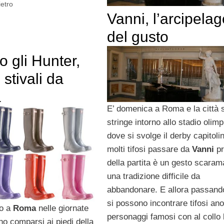
ietro
Vanni, l’arcipelag
del gusto
o gli Hunter,
 stivali da
a
E’ domenica a Roma e la città s
stringe intorno allo stadio olimp
dove si svolge il derby capitoli
molti tifosi passare da
Vanni
pr
della partita è un gesto scaram
una tradizione difficile da
abbandonare. E allora passando
si possono incontrare tifosi an
so a
Roma
nelle giornate
personaggi famosi con al collo 
no comparsi ai piedi della