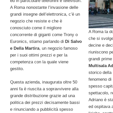
ed in particolare telefonini e televisori.
A Roma nonostante l’invasione delle
grandi insegne dell’elettronica, c’è un
negozio che resiste e che è
conosciuto come il migliore
A Roma la do
concorrente di giganti come Trony o
che si svolg
Euronics, stiamo parlando di
Di Salvo
decine e deci
e Della Martira
, un negozio famoso
riuniscono p
per i suoi ottimi prezzi e per la
grandi prime
competenza con la quale viene
Multisala A
gestito.
storico della
fenomeno di 
Questa azienda, inaugurata oltre 50
spesso capita
anni fa è riuscita a sopravvivere alla
spettacolo, re
grande distribuzione grazie ad una
Adriano è st
politica dei prezzi decisamente bassi
ed ospitava 
e rinunciando a pubblicità spesso