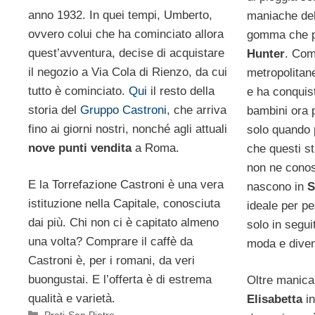
anno 1932. In quei tempi, Umberto,
maniache dell
ovvero colui che ha cominciato allora
gomma che p
quest’avventura, decise di acquistare
Hunter
. Com
il negozio a Via Cola di Rienzo, da cui
metropolitan
tutto è cominciato.
Qui
il resto della
e ha conquist
storia del
Gruppo Castroni
, che arriva
bambini ora 
fino ai giorni nostri, nonché agli attuali
solo quando 
nove punti vendita
a Roma.
che questi st
non ne conosc
E la Torrefazione Castroni è una vera
nascono in
S
istituzione nella Capitale, conosciuta
ideale per pe
dai più. Chi non ci è capitato almeno
solo in segui
una volta? Comprare il caffè da
moda e diven
Castroni è, per i romani, da veri
buongustai. E l’offerta è di estrema
Oltre manica 
qualità e varietà.
Elisabetta
in
Categorie