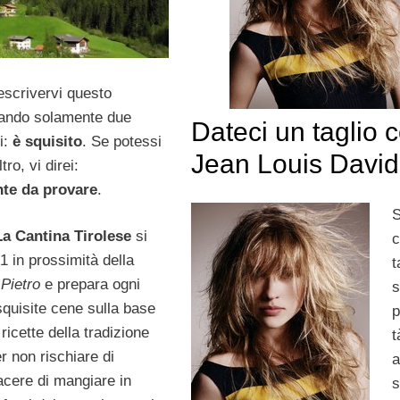
escrivervi questo
sando solamente due
Dateci un taglio 
ei:
è squisito
. Se potessi
Jean Louis David
ro, vi direi:
te da provare
.
S
La Cantina Tirolese
si
c
1 in prossimità della
t
 Pietro
e prepara ogni
squisite cene sulla base
p
 ricette della tradizione
t
r non rischiare di
a
iacere di mangiare in
s