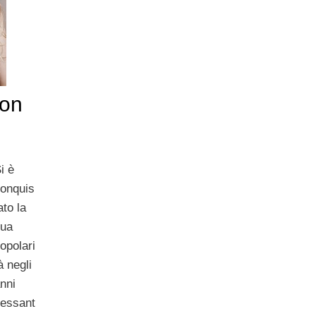
con
i è
onquis
ato la
sua
opolari
à negli
nni
essant