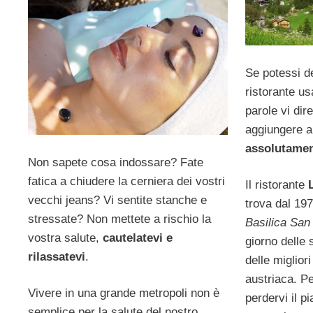
Se potessi d
ristorante u
parole vi dir
aggiungere alt
assolutamen
Non sapete cosa indossare? Fate
fatica a chiudere la cerniera dei vostri
Il ristorante
vecchi jeans? Vi sentite stanche e
trova dal 197
stressate? Non mettete a rischio la
Basilica San
vostra salute,
cautelatevi e
giorno delle 
rilassatevi
.
delle migliori
austriaca. Pe
Vivere in una grande metropoli non è
perdervi il p
semplice per la salute del nostro