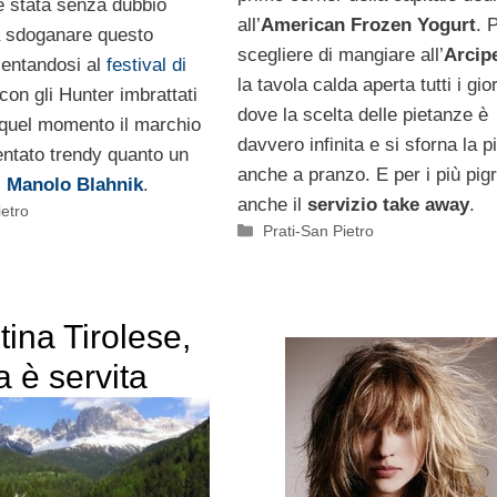
è stata senza dubbio
all’
American Frozen Yogurt
. 
 sdoganare questo
scegliere di mangiare all’
Arcip
entandosi al
festival di
la tavola calda aperta tutti i gio
con gli Hunter imbrattati
dove la scelta delle pietanze è
 quel momento il marchio
davvero infinita e si sforna la p
entato trendy quanto un
anche a pranzo. E per i più pigr
i
Manolo Blahnik
.
anche il
servizio take away
.
ietro
Categorie
Prati-San Pietro
ina Tirolese,
a è servita