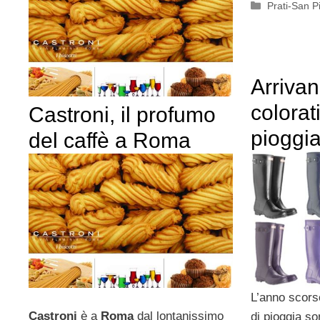
Categorie
Prati-San P
Arrivan
colorati
Castroni, il profumo
pioggi
del caffè a Roma
L’anno scor
Castroni
è a
Roma
dal lontanissimo
di pioggia so