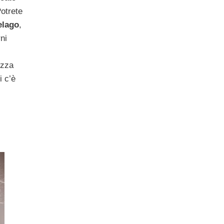
Potrete
elago
,
rni
izza
i c’è