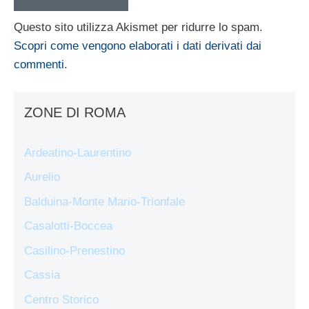
Questo sito utilizza Akismet per ridurre lo spam.
Scopri come vengono elaborati i dati derivati dai
commenti
.
ZONE DI ROMA
Ardeatino-Laurentino
Aurelio
Balduina-Monte Mario-Trionfale
Casalotti-Boccea
Casilino-Prenestino
Cassia
Centro Storico