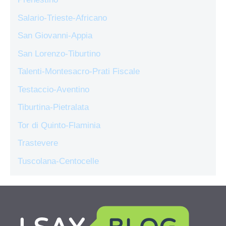
Salario-Trieste-Africano
San Giovanni-Appia
San Lorenzo-Tiburtino
Talenti-Montesacro-Prati Fiscale
Testaccio-Aventino
Tiburtina-Pietralata
Tor di Quinto-Flaminia
Trastevere
Tuscolana-Centocelle