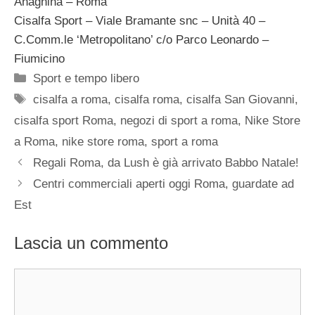
Anagnina – Roma
Cisalfa Sport – Viale Bramante snc – Unità 40 –
C.Comm.le ‘Metropolitano’ c/o Parco Leonardo –
Fiumicino
Categorie
Sport e tempo libero
Tag
cisalfa a roma
,
cisalfa roma
,
cisalfa San Giovanni
,
cisalfa sport Roma
,
negozi di sport a roma
,
Nike Store
a Roma
,
nike store roma
,
sport a roma
Regali Roma, da Lush è già arrivato Babbo Natale!
Centri commerciali aperti oggi Roma, guardate ad
Est
Lascia un commento
Commento