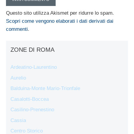
Questo sito utilizza Akismet per ridurre lo spam.
Scopri come vengono elaborati i dati derivati dai
commenti
.
ZONE DI ROMA
Ardeatino-Laurentino
Aurelio
Balduina-Monte Mario-Trionfale
Casalotti-Boccea
Casilino-Prenestino
Cassia
Centro Storico