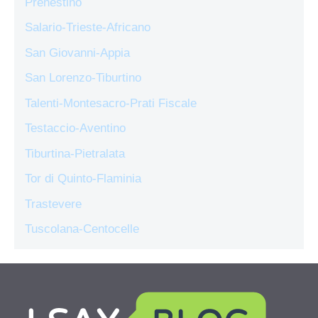
Prenestino
Salario-Trieste-Africano
San Giovanni-Appia
San Lorenzo-Tiburtino
Talenti-Montesacro-Prati Fiscale
Testaccio-Aventino
Tiburtina-Pietralata
Tor di Quinto-Flaminia
Trastevere
Tuscolana-Centocelle