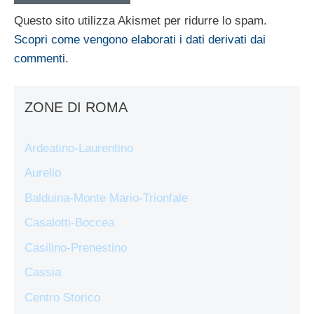
Questo sito utilizza Akismet per ridurre lo spam.
Scopri come vengono elaborati i dati derivati dai
commenti
.
ZONE DI ROMA
Ardeatino-Laurentino
Aurelio
Balduina-Monte Mario-Trionfale
Casalotti-Boccea
Casilino-Prenestino
Cassia
Centro Storico