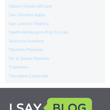
Salario-Trieste-Africano
San Giovanni-Appia
San Lorenzo-Tiburtino
Talenti-Montesacro-Prati Fiscale
Testaccio-Aventino
Tiburtina-Pietralata
Tor di Quinto-Flaminia
Trastevere
Tuscolana-Centocelle