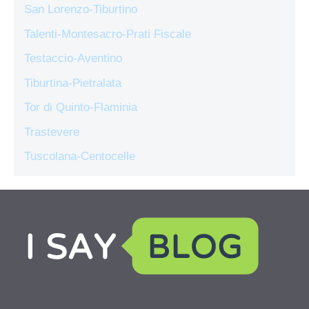
San Lorenzo-Tiburtino
Talenti-Montesacro-Prati Fiscale
Testaccio-Aventino
Tiburtina-Pietralata
Tor di Quinto-Flaminia
Trastevere
Tuscolana-Centocelle