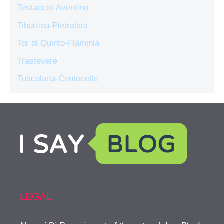
Testaccio-Aventino
Tiburtina-Pietralata
Tor di Quinto-Flaminia
Trastevere
Tuscolana-Centocelle
LEGAL