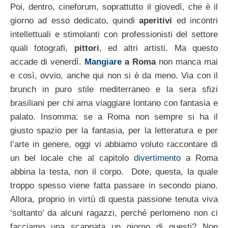
Poi, dentro, cineforum, soprattutto il giovedì, che è il
giorno ad esso dedicato, quindi
aperitivi
ed incontri
intellettuali e stimolanti con professionisti del settore
quali fotografi,
pittori
, ed altri artisti. Ma questo
accade di venerdì.
Mangiare
a Roma
non manca mai
e così, ovvio, anche qui non si è da meno. Via con il
brunch in puro stile mediterraneo e la sera sfizi
brasiliani per chi ama viaggiare lontano con fantasia e
palato. Insomma: se a Roma non sempre si ha il
giusto spazio per la fantasia, per la letteratura e per
l’arte in genere, oggi vi abbiamo voluto raccontare di
un bel locale che al capitolo
divertimento
a Roma
abbina la testa, non il corpo. Dote, questa, la quale
troppo spesso viene fatta passare in secondo piano.
Allora, proprio in virtù di questa passione tenuta viva
‘soltanto’ da alcuni ragazzi, perché perlomeno non ci
facciamo una scappata un giorno di questi? Non