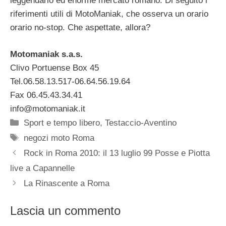
leggendario ed enorme mercato romano. Di seguito i
riferimenti utili di MotoManiak, che osserva un orario
orario no-stop. Che aspettate, allora?
Motomaniak s.a.s.
Clivo Portuense Box 45
Tel.06.58.13.517-06.64.56.19.64
Fax 06.45.43.34.41
info@motomaniak.it
Categorie
Sport e tempo libero
,
Testaccio-Aventino
Tag
negozi moto Roma
Rock in Roma 2010: il 13 luglio 99 Posse e Piotta
live a Capannelle
La Rinascente a Roma
Lascia un commento