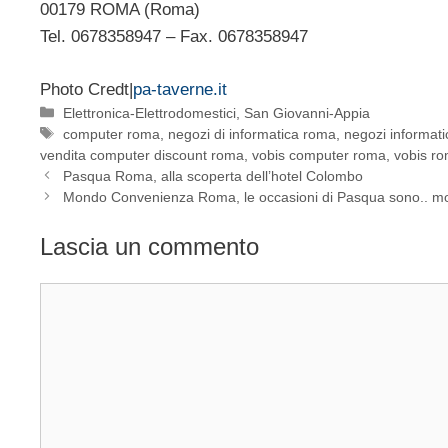
00179 ROMA (Roma)
Tel. 0678358947 – Fax. 0678358947
Photo Credt|
pa-taverne.it
Categorie
Elettronica-Elettrodomestici
,
San Giovanni-Appia
Tag
computer roma
,
negozi di informatica roma
,
negozi informat
vendita computer discount roma
,
vobis computer roma
,
vobis r
Pasqua Roma, alla scoperta dell’hotel Colombo
Mondo Convenienza Roma, le occasioni di Pasqua sono.. mob
Lascia un commento
Commento