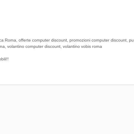
ica Roma
,
offerte computer discount
,
promozioni computer discount
,
pu
oma
,
volantino computer discount
,
volantino vobis roma
ili!!