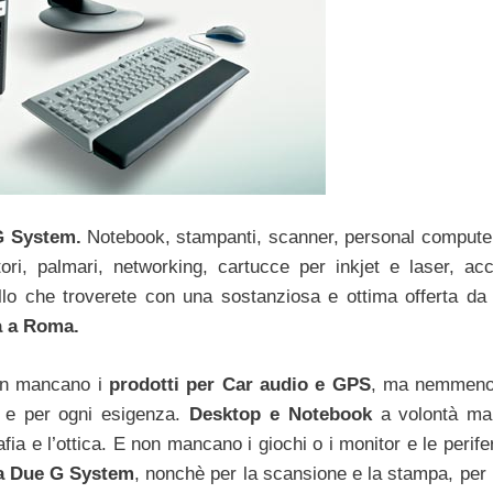
G System.
Notebook, stampanti, scanner, personal compute
tori, palmari, networking, cartucce per inkjet e laser, acc
ello che troverete con una sostanziosa e ottima offerta d
a a Roma.
Non mancano i
prodotti per Car audio e GPS
, ma nemmeno
e e per ogni esigenza.
Desktop e Notebook
a volontà ma
afia e l’ottica. E non mancano i giochi o i monitor e le perife
a Due G System
, nonchè per la scansione e la stampa, per 