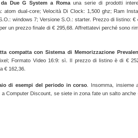
do da Due G System a Roma
una serie di prodotti intere
 atom dual-core; Velocità Di Clock: 1,500 ghz; Ram Instal
.O.: windows 7; Versione S.O.: starter. Prezzo di listino: € 
er un prezzo finale di € 295,68. Affrettatevi perché sono rim
ta compatta con Sistema di Memorizzazione Prevalen
xel; Formato Video 16:9: sì. Il prezzo di listino è di € 252
 a € 162,36.
aio di esempi del periodo in corso
. Insomma, insieme
 o a Computer Discount, se siete in zona fate un salto anche