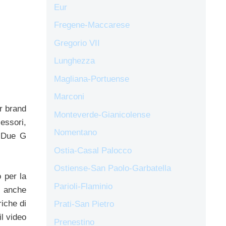
Eur
Fregene-Maccarese
Gregorio VII
Lunghezza
Magliana-Portuense
Marconi
r brand
Monteverde-Gianicolense
essori,
Nomentano
a Due G
Ostia-Casal Palocco
Ostiense-San Paolo-Garbatella
 per la
Parioli-Flaminio
 anche
riche di
Prati-San Pietro
il video
Prenestino