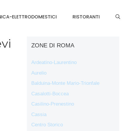
NICA-ELETTRODOMESTICI
RISTORANTI
vi
ZONE DI ROMA
Ardeatino-Laurentino
Aurelio
Balduina-Monte Mario-Trionfale
Casalotti-Boccea
Casilino-Prenestino
Cassia
Centro Storico