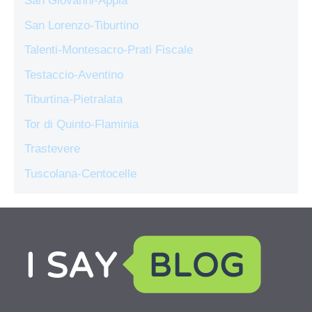
San Giovanni-Appia
San Lorenzo-Tiburtino
Talenti-Montesacro-Prati Fiscale
Testaccio-Aventino
Tiburtina-Pietralata
Tor di Quinto-Flaminia
Trastevere
Tuscolana-Centocelle