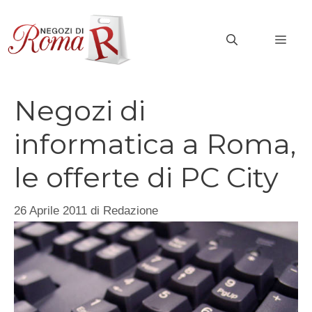
Vai
al
MEN
contenuto
Negozi di
informatica a Roma,
le offerte di PC City
26 Aprile 2011
di
Redazione